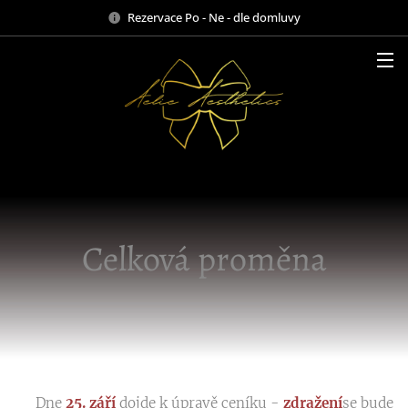
Rezervace Po - Ne - dle domluvy
Celková proměna
‼️ Dne
25. září
dojde k úpravě ceníku -
zdražení
se bude